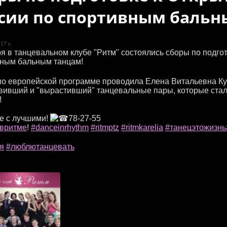
сии по спортивным бальн
17 г.
ря в танцевальном клубе "Ритм" состоялись сборы по подго
ным бальным танцам!
о европейской программе проводила Елена Витальевна Кузн
вивший и "вырастивший" танцевальные пары, которые ст
!
е с лучшими!
78-27-55
йвритме
!
#danceinrhythm
#ritmptz
#ritmkarelia
#танецэтожизнь
я
#люблютанцевать