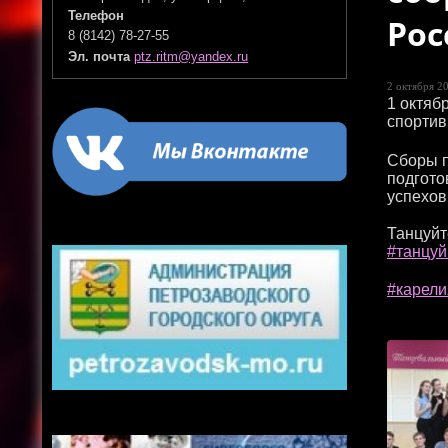
Телефон
Рос
8 (8142) 78-27-55
Эл. почта
ptz.ritm@yandex.ru
2 октября 20
1 октяб
спортив
Сборы п
подгото
успехов
Танцуйт
#танцу
#карели