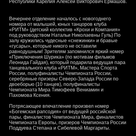
Республики Карелия Алексей Викторович Ермашов.
Вечернее отделение началось с новогоднего
номера от малышей, юных танцоров клуба
«РИТМ» (детский коллектив «Крохи и Компания»
под руководством Натальи Николаевны Гуль) По
залу кружились чудесные «снежинки» и бравые
«гусары», которые никого не оставили
равнодушным! Зрителям запомнился яркий номер
«Приключения Шурика» (по мотивам фильмов
Леонида Гайдая), который подарила ведущая пара
танцевального клуба «РИТМ», Мастера Спорта
России, полуфиналисты Чемпионата России,
серебряные призеры Северо-Запада России по
двоеборью (10 танцев), полуфиналисты
Чемпионата Мира Тимофеев Вениамин и
Пахомова Ксения.
Потрясающее впечатление произвел номер
«Богемская рапсодия» от ведущей российской
пары, финалистов Чемпионата Мира, финалистов
Чемпионата Европы, призеров Чемпионата России
Поддуева Степана и Сибелевой Маргариты.