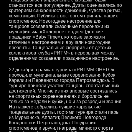
становится все популярнее. Дуэты оценивались по
критериям синхронности движений, чувства ритма,
композиции. Публика с восторгом приняла наших
спортсменок. Новогоднее настроение для
танцоров создавали сказочные персонажи из
мультфильма «Холодное сердце» (детские
праздники «Baby Time»), которые заряжали
отличным настроением и вручали новогодние
презенты. Танцевальные сюрпризы от детских
коллективов клуба «РИТМ» в перерывах между
отделениями создавали праздничное настроение.
22 декабря в рамках турнира «РИТМЫ ОНЕГО»
проходили муниципальные соревнования Кубок
Карелии и Первенство города Петрозаводска. В
турнире приняли участие танцоры спорта высших
достижений. Многие из них впервые состязались
на спортивных соревнованиях и боролись не
только за медали и кубки, но и за разряды и звания.
На паркете собрались лучшие карельские
танцевальные дуэты, гостями турнира стали пары
из Мурманска, Аппатит, Великого Новгорода,
Кондопоги и Петрозаводска. Поздравил
спортсменов и вручил награды министр спорта