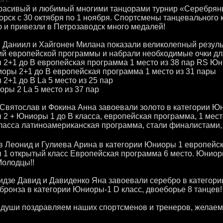
расивый и любимый многими танцорами турнир «Серебряныи
орск с 30 октября по 1 ноября. Спортсмены танцевального
 и привезли в Петрозаводск много медалей!
 Даниил и Хайгонен Милана показали великолепный резул
ий европейской программы и набрали необходимые очки дл
2+1 до В европейская программа 1 место из 38 пар RS Юн
оры 2+1 до В европейская программа 1 место из 31 пары
2+1 до В La 5 место из 25 пар
ры 2 La 5 место из 37 пар
Святослав и Фокина Анна завоевали золото в категории Юн
2 + Юниоры 1 до В класса, европейская программа, 1 мес
класса латиноамериканская программа, стали финалистами, 1 
 Леонид и Гулиева Арина в категории Юниоры 1 европейск
1 открытый класс Европейская программа 6 место. Юниор
Молодцы!!
идзе Давид и Давиденко Яна завоевали серебро в категори
 бронза в категории Юниоры-1 D класс, двоеборье 8 танцев!
̆ души поздравляем наших спортсменов и тренеров, желаем 