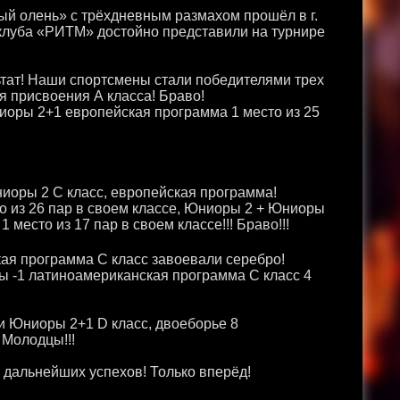
̆ олень» с трёхдневным размахом прошёл в г.
 клуба «РИТМ» достойно представили на турнире
ьтат! Наши спортсмены стали победителями трех
я присвоения А класса! Браво!
иоры 2+1 европейская программа 1 место из 25
иоры 2 С класс, европейская программа!
то из 26 пар в своем классе, Юниоры 2 + Юниоры
место из 17 пар в своем классе!!! Браво!!!
ая программа С класс завоевали серебро!
ы -1 латиноамериканская программа С класс 4
и Юниоры 2+1 D класс, двоеборье 8
 Молодцы!!!
дальнейших успехов! Только вперёд!