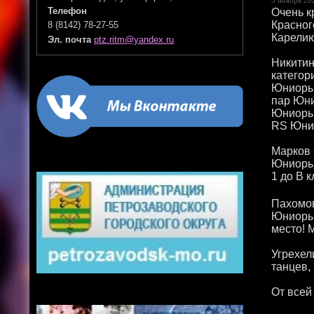
Очень к
Телефон
Красног
8 (8142) 78-27-55
Карелию
Эл. почта
ptz.ritm@yandex.ru
Никитин
категор
Юниоры 
пар Юни
Юниоры 
RS Юнио
Марков 
Юниоры 
1 до В 
Пахомов
Юниоры 
место! 
Угрехел
танцев,
От всеи