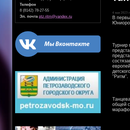
Телефон
8 (8142) 78-27-55
4 мая 2023 г
Эл. почта
ptz.ritm@yandex.ru
В первы
Юниоров
Турнир 
предста
предста
состяза
европей
детског
"Ритм".
Танцева
общей с
марафо