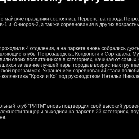
.
е майские праздники состоялись Первенства города Петро
-1 и Юниоров-2, а так же соревнования в других возрастны
проходил в 4 отделения, а на паркете вновь собрались дуэт
вляющие клубы Петрозаводска, Кондопоги и Сортавала, Му
вили своих воспитанников в категориях, начиная от самых
вшихся за звание лучшей пары города в возрастных групп
ской программах. Украшением соревнований стали полюби
о коллектива "Крохи и Ко" под руководством Натальи Никола
льный клуб "РИТМ" вновь подтвердил свой высокий уровень
ложности танцоры выходили на паркет в 33 категориях, п
не.