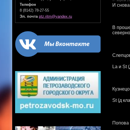
И снова
Телефон
8 (8142) 78-27-55
Эл. почта
ptz.ritm@yandex.ru
В проше
северно
Слепцо
La и St 
Кузнецо
St (д кл
Попова