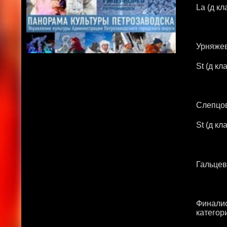
La (д кл
Урняже
St (д кл
Слепцов
St (д кл
Гальцев
Финалис
категор