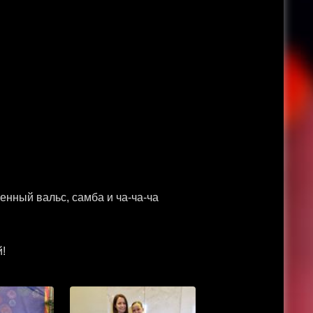
ленный вальс, самба и ча-ча-ча
!