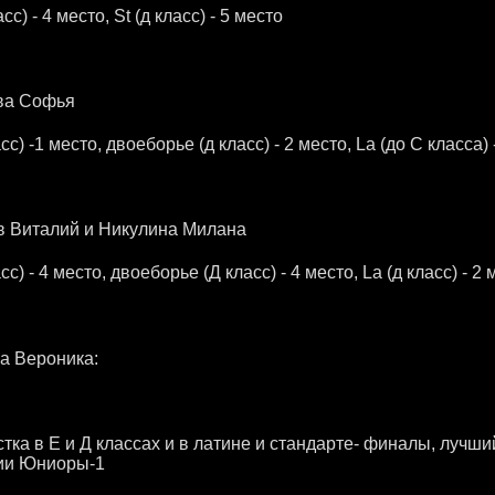
асс) - 4 место, St (д класс) - 5 место
ва Софья
асс) -1 место, двоеборье (д класс) - 2 место, La (до С класса) 
 Виталий и Никулина Милана
асс) - 4 место, двоеборье (Д класс) - 4 место, La (д класс) - 2
а Вероника:
тка в Е и Д классах и в латине и стандарте- финалы, лучший 
ии Юниоры-1