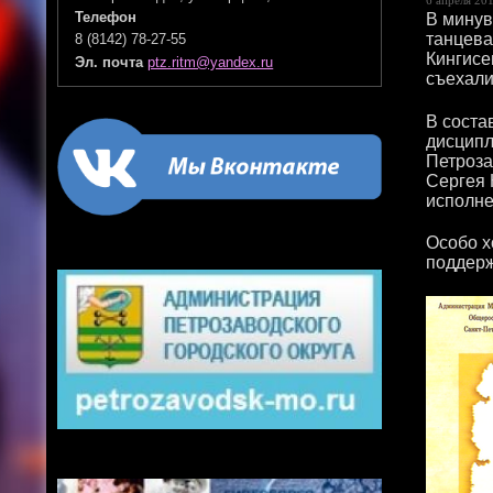
В минув
Телефон
танцева
8 (8142) 78-27-55
Кингисе
Эл. почта
ptz.ritm@yandex.ru
съехали
В соста
дисципл
Петроза
Сергея 
исполне
Особо х
поддерж