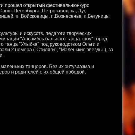
сти прошел открытый фестиваль-конкурс
анкт-Петербурга, Петрозаводска, Луг,
ришей, п. Войсковицы, п.Вознесенье, п.Бегуницы
льтуры и искусств, педагоги творческих
минации "Ансамбль бального танца. шоу" город
о танца "Улыбка" под руководством Ольги и
зали 2 номера ("Стиляги", "Маленькие звезды"), за
и.
 маленьких танцоров. Без их энтузиазма и
еров и родителей с их общей победой.