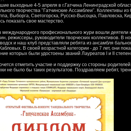
шие выходные 4-5 апреля в г.Гатчина Ленинградской обла
льного творчества "Гатчинские Ассамблеи". Коллективы из С
ппа, Выборга, Светогорска, Русско-Высоцка, Павловска, Ки
сь показать свое мастерство.
в международного професионального жури вошли деятели ку
ин, режиссеры, руководители творческих коллективов. В но
водск и наш клуб представляли ребята из ансамбля бальног
Кабловых. В своей возрастной категории - до 7 лет, они пока
ние которых были удостоены званий Лауреатов I и II степен
очется отметить участие и поддержку со стороны родителей
ки не было бы таких результатов. Поздравляем ребят, трен