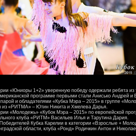
ории «Юниоры 1+2» уверенную победу одержали ребята из 
мериканской программе первыми стали Анисько Андрей и 
парой и обладателями «Кубка Мэра – 2015» в группе «Мол
 из «РИТМА» – Ютин Никита и Хмелева Дарья.
ории «Молодежь» «Кубок Мэра – 2015» по европейской прог
льного клуба «РИТМ» Васильев Илья и Тарутина Дария.
Победителей Кубка Карелии в категории «Взрослые + Моло
нградской области, клуба «Ронд» Родичкин Антон и Никола