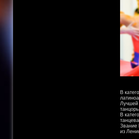
В катег
латиноа
Лучшей 
танцоры
В катег
танцева
Звание 
из Лени