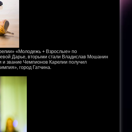
арелии» «Молодежь + Взрослые» по
левой Дарье, вторыми стали Владислав Мошанин
и и звание Чемпионов Карелии получил
импия», город Гатчина.