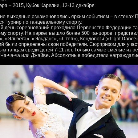
эра – 2015, Кубок Карелии, 12-13 декабря
е выходные ознаменовались ярким событием – в стенах П
ся турнир по танцевальному спорту.
й день соревнований проходило Первенство Федерации та
му спорту. На паркет вышло более 500 танцоров, предста
, «Эльбета», «Эльданс», «Степ»), Кондопоги («Light Dance»
ий были определены свои победители. Сюрпризом для участ
ым танцам среди детей 7-11 лет. Только самые смелые из ре
 Ча-ча-ча или Джайве. Абсолютные победители награждали