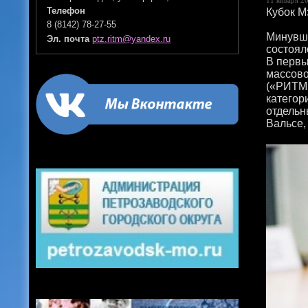
Кубок М
Телефон
8 (8142) 78-27-55
Минувши
Эл. почта
ptz.ritm@yandex.ru
состоял
В первы
массово
(«РИТМ»
категор
отдельн
Вальсе,