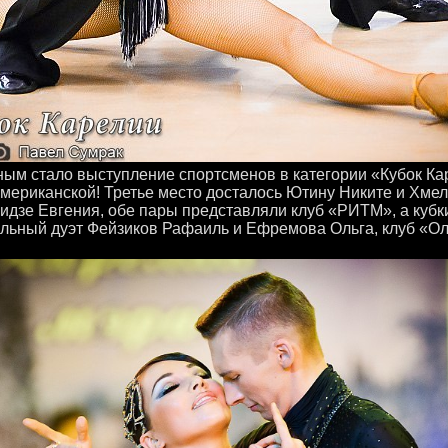
ым стало выступление спортсменов в категории «Кубок К
мериканской! Третье место досталось Ютину Никите и Хме
идзе Евгения, обе пары представляли клуб «РИТМ», а кубк
льный дуэт Фейзиков Рафаиль и Ефремова Ольга, клуб «Ол