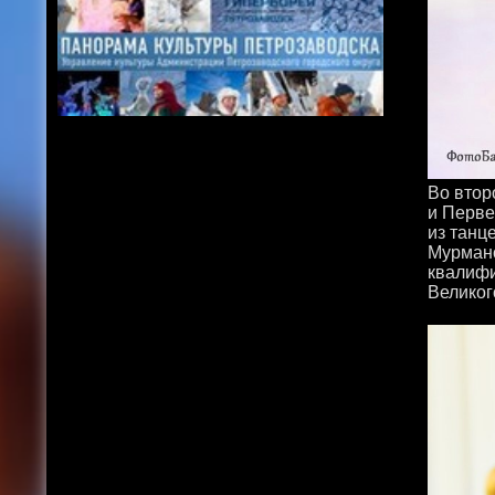
Во втор
и Перве
из танц
Мурманс
квалифи
Великог