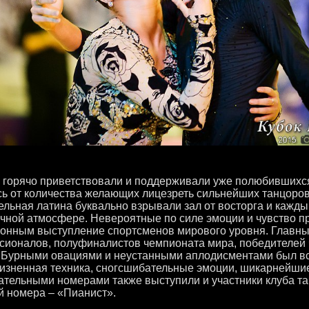
 горячо приветствовали и поддерживали уже полюбившихся
ь от количества желающих лицезреть сильнейших танцоров
ельная латина буквально взрывали зал от восторга и каждый
чной атмосфере. Невероятные по силе эмоции и чувство 
онным выступление спортсменов мирового уровня. Главны
ионалов, полуфиналистов чемпионата мира, победителей 
 Бурными овациями и неустанными аплодисментами был вс
изненная техника, сногсшибательные эмоции, шикарнейшие 
ательными номерами также выступили и участники клуба 
й номера – «Пианист».