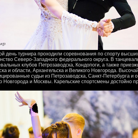
ой день турнира проходили соревнования по спорту высши
нство Северо-Западного федерального округа. В танцева
евальных клубов Петрозаводска, Кондопоги, а также приезж
ка и области, Архангельска и Великого Новгорода. Высоч
цированные судьи из Петрозаводска, Санкт-Петербурга и об
о Новгорода и Москвы. Карельские спортсмены достойно п