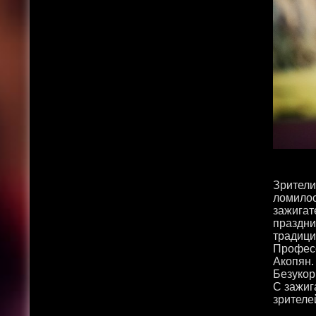
Зрители
ломилос
зажигат
праздни
традици
Професс
Акопян.
Безукор
С зажиг
зрителе