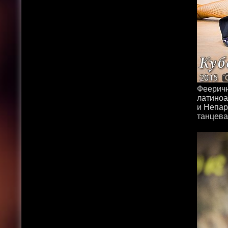
Фееричн
латиноа
и Непар
танцева