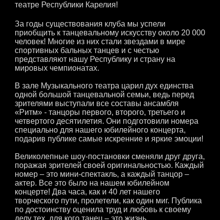
театре Республики Карелия!
За годы существования клуба мы успели
приобщить к танцевальному искусству около 20 000
человек! Многие из них стали звездами в мире
спортивных бальных танцев и с честью
представляют нашу Республику и страну на
мировых чемпионатах.
В зале Музыкального театра царил дух единства
одной большой танцевальной семьи, ведь перед
зрителями выступали все составы ансамбля
«Ритм» - танцоры первого, второго, третьего и
четвертого десятилетия. Они подготовили номера
специально для нашего юбилейного концерта,
подарив публике самые искренние и яркие эмоции!
Великолепные шоу-постановки сменяли друг друга,
поражая зрителей своей оригинальностью. Каждый
номер – это мини-спектакль, а каждый танцор –
актер. Все это было на нашем юбилейном
концерте! Два часа, как и 40 лет нашего
творческого пути, пролетели, как один миг. Публика
по достоинству оценила труд и любовь к своему
делу тех, для кого танец – это жизнь.